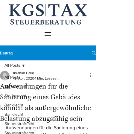
Beitrag
All Posts
Ibrahim Cakir
All Posts
13. Apr. 2020
1 Min. Lesezeit
Aufwendungen für die
Steuerrecht
Sanierung eines Gebäudes
Steuerrecht
Bankrecht
können als außergewöhnliche
Bankrecht
Belastung abzugsfähig sein
Steuerstrafrecht
Aufwendungen für die Sanierung eines 
Steuerstrafrecht