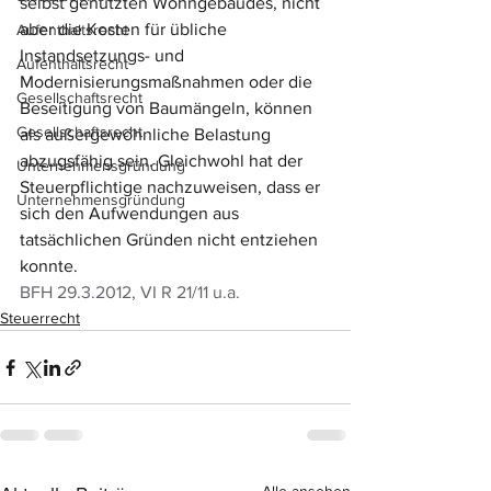
selbst genutzten Wohngebäudes, nicht 
aber die Kosten für übliche 
Aufenthaltsrecht
Instandsetzungs- und 
Aufenthaltsrecht
Modernisierungsmaßnahmen oder die 
Gesellschaftsrecht
Beseitigung von Baumängeln, können 
Gesellschaftsrecht
als außergewöhnliche Belastung 
abzugsfähig sein. Gleichwohl hat der 
Unternehmensgründung
Steuerpflichtige nachzuweisen, dass er 
Unternehmensgründung
sich den Aufwendungen aus 
tatsächlichen Gründen nicht entziehen 
konnte.
BFH 29.3.2012, VI R 21/11 u.a.
Steuerrecht