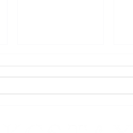
Ernstliche Zweifel an der Höhe
Recht
der Säumniszuschläge
nach