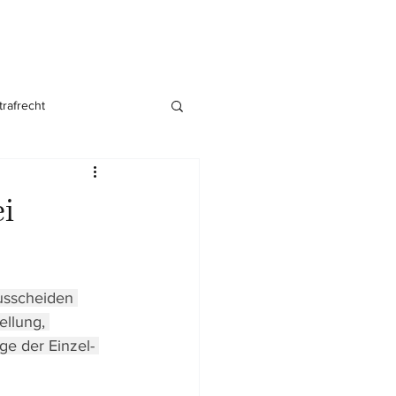
trafrecht
nsgründung
i
usscheiden 
ellung, 
ge der Einzel- 