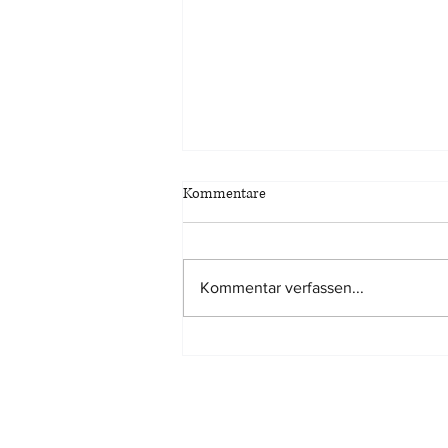
Kommentare
Kommentar verfassen...
Tatsächlich kürzere
Nutzungsdauer eines Gebäudes
kann mit jedem geeigneten
Verfahren dargelegt werde