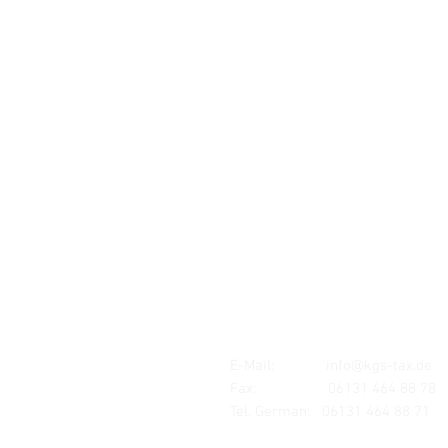
Standort:
MAINZ
Mombacher Str. 93
55122 Mainz
E-Mail:
info@kgs-tax.de
Fax: 06131 464 88 78
Tel. German:
06131 464 88 71