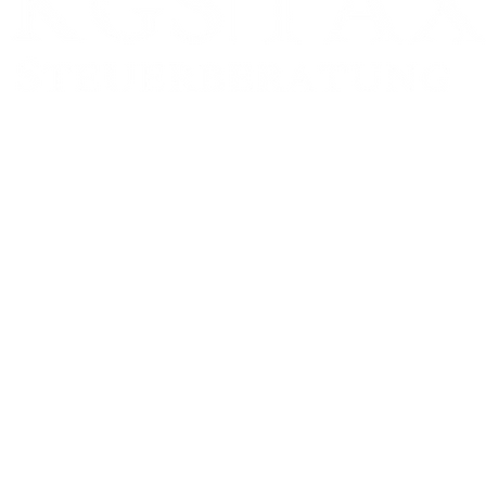
Zweigstelle:
FRANKFURT AM MAIN
Schumannstr. 27
60325 Frankfurt