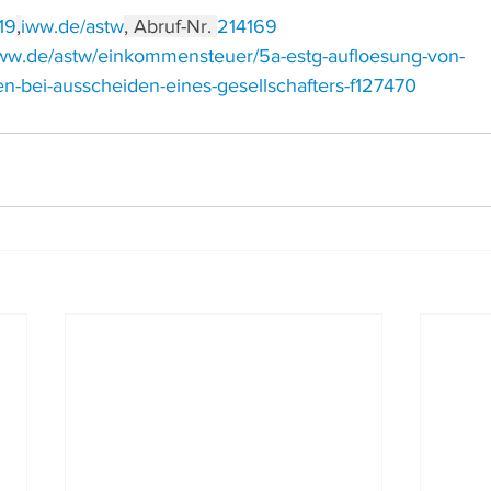
19
,
iww.de/astw
, Abruf-Nr. 
214169
iww.de/astw/einkommensteuer/5a-estg-aufloesung-von-
n-bei-ausscheiden-eines-gesellschafters-f127470