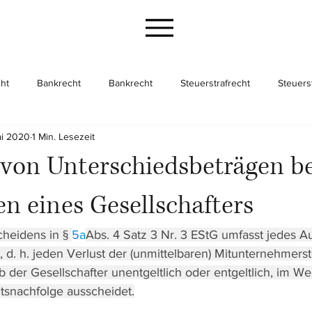
ht
Bankrecht
Bankrecht
Steuerstrafrecht
Steuers
ai 2020
1 Min. Lesezeit
cht
Gesellschaftsrecht
Gesellschaftsrecht
Unternehme
von Unterschiedsbeträgen be
n eines Gesellschafters
cheidens in § 
5a
Abs. 4 Satz 3 Nr. 3 EStG umfasst jedes A
, d. h. jeden Verlust der (unmittelbaren) Mitunternehmerst
der Gesellschafter unentgeltlich oder entgeltlich, im We
tsnachfolge ausscheidet.