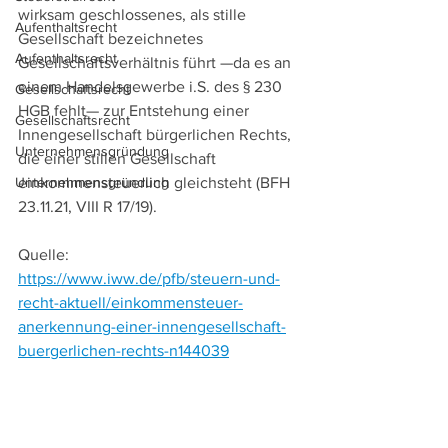
wirksam geschlossenes, als stille 
Aufenthaltsrecht
Gesellschaft bezeichnetes 
Aufenthaltsrecht
Gesellschaftsverhältnis führt —da es an 
einem Handelsgewerbe i.S. des § 230 
Gesellschaftsrecht
HGB fehlt— zur Entstehung einer 
Gesellschaftsrecht
Innengesellschaft bürgerlichen Rechts, 
Unternehmensgründung
die einer stillen Gesellschaft 
Unternehmensgründung
einkommensteuerlich gleichsteht (BFH 
23.11.21, VIII R 17/19).
Quelle: 
https://www.iww.de/pfb/steuern-und-
recht-aktuell/einkommensteuer-
anerkennung-einer-innengesellschaft-
buergerlichen-rechts-n144039