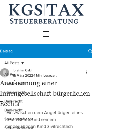
Beitrag
All Posts
Ibrahim Cakir
All Posts
11. März 2022
1 Min. Lesezeit
Anerkennung einer
Steuerrecht
Innengesellschaft bürgerlichen
Steuerrecht
Bankrecht
Rechts
Bankrecht
 Ein zwischen dem Angehörigen eines 
Steuerstrafrecht
freien Berufs und seinem 
minderjährigen Kind zivilrechtlich 
Steuerstrafrecht