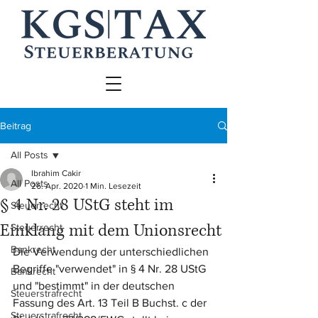
Beitrag
All Posts
Ibrahim Cakir
All Posts
26. Apr. 2020
1 Min. Lesezeit
§ 4 Nr. 28 UStG steht im
Steuerrecht
Einklang mit dem Unionsrecht
Steuerrecht
Bankrecht
Die Verwendung der unterschiedlichen 
Begriffe "verwendet" in § 4 Nr. 28 UStG 
Bankrecht
und "bestimmt" in der deutschen 
Steuerstrafrecht
Fassung des Art. 13 Teil B Buchst. c der 
Steuerstrafrecht