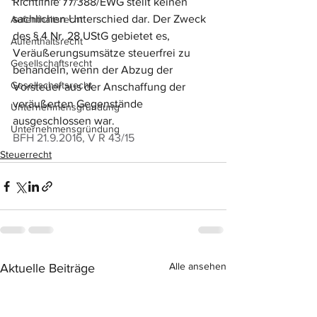
Richtlinie 77/388/EWG stellt keinen 
sachlichen Unterschied dar. Der Zweck 
Aufenthaltsrecht
des § 4 Nr. 28 UStG gebietet es, 
Aufenthaltsrecht
Veräußerungsumsätze steuerfrei zu 
Gesellschaftsrecht
behandeln, wenn der Abzug der 
Gesellschaftsrecht
Vorsteuer aus der Anschaffung der 
veräußerten Gegenstände 
Unternehmensgründung
ausgeschlossen war.
Unternehmensgründung
BFH 21.9.2016, V R 43/15
Steuerrecht
Alle ansehen
Aktuelle Beiträge