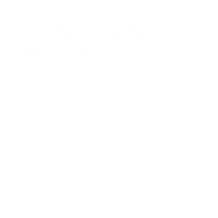
Standort:
MAINZ
Mombacher Str. 93
55122 Mainz
E-Mail:
info@kgs-tax.de
Fax:
06131 464 88 78
Tel. German:
06131 464 88 71
Zweigstelle: FRANKFURT AM MAIN
Schumannstr. 27
60325 Frankfurt